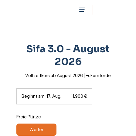
Sifa 3.0 - August
2026
Vollzeitkurs ab August 2026 | Eckernförde
11.900
Euro
Beginnt am: 17. Aug.
B
11.900 €
e
g
i
Freie Plätze
n
n
Weiter
t