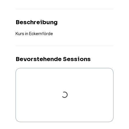
a
m
:
1
Beschreibung
7
.
A
Kurs in Eckernförde
u
g
.
Bevorstehende Sessions