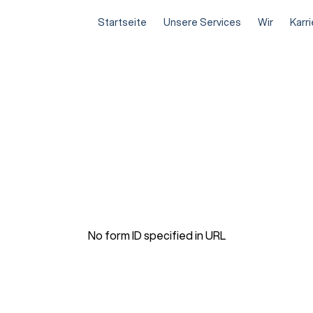
Startseite
Unsere Services
Wir
Karr
No form ID specified in URL